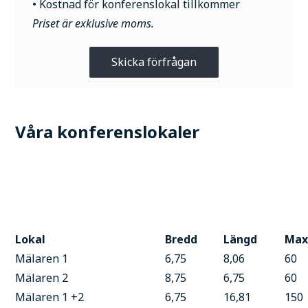
• Kostnad för konferenslokal tillkommer
Priset är exklusive moms.
Skicka förfrågan
Våra konferenslokaler
Lokal
Bredd
Längd
Max
Mälaren 1
6,75
8,06
60
Mälaren 2
8,75
6,75
60
Mälaren 1 +2
6,75
16,81
150