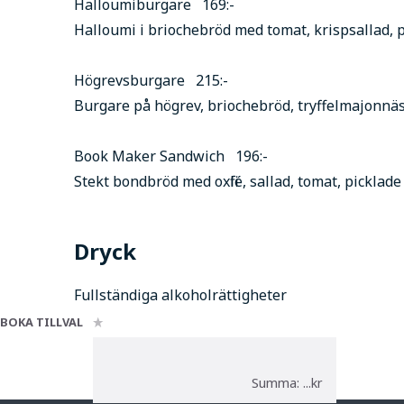
Halloumiburgare 169:-
Halloumi i briochebröd med tomat, krispsallad, 
Högrevsburgare 215:-
Burgare på högrev, briochebröd, tryffelmajonnäs
Book Maker Sandwich 196:-
Stekt bondbröd med oxfilé, sallad, tomat, pickl
Dryck
Fullständiga alkoholrättigheter
BOKA TILLVAL
Summa: ...kr