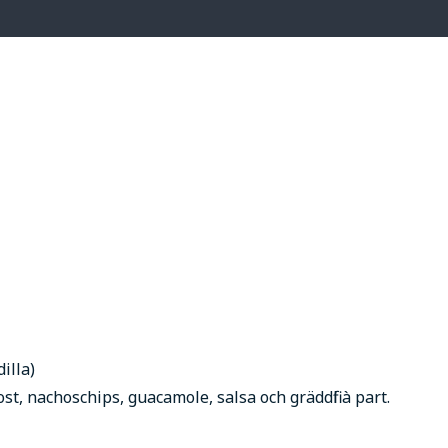
illa)
ost, nachoschips, guacamole, salsa och gräddfil à part.