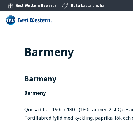
Best Western Rewards
Boka bästa pris här
Barmeny
Barmeny
Barmeny
Quesadilla 150:- / 180:- (180:- är med 2 st Quesad
Tortillabröd fylld med kyckling, paprika, lök och 