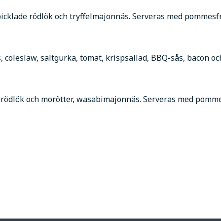
picklade rödlök och tryffelmajonnäs. Serveras med pommesfr
, coleslaw, saltgurka, tomat, krispsallad, BBQ-sås, bacon o
ade rödlök och morötter, wasabimajonnäs. Serveras med pomme